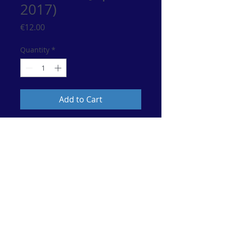
2017)
Price
€12.00
Quantity
*
Add to Cart
© 2017 por María Esther Guzmán. Artista de Música
Clásiica.
Únete a nuestra lista de correo
No te pierdas ninguna actualización