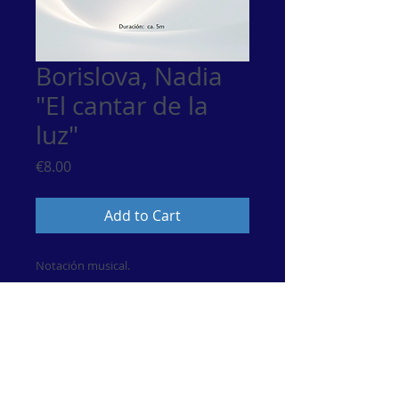
Borislova, Nadia
"El cantar de la
luz"
Price
€8.00
Add to Cart
Notación musical.
Descarga Pdf
© 2017 por María Esther Guzmán. Artista de Música
Clásiica.