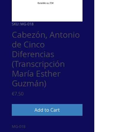
SKU: MG-018
Cabezón, Antonio
de Cinco
Diferencias
(Transcripción
María Esther
Guzmán)
Price
€7.50
Add to Cart
MG-018