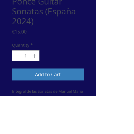
Ponce Guitar
Sonatas (España
2024)
Price
€15.00
Quantity
*
Add to Cart
Integral de las Sonatas de Manuel María
Ponce
© 2017 por María Esther Guzmán. Artista de Música
Clásiica.