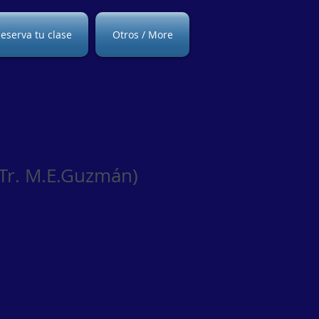
eserva tu clase
Otros / More
 (Tr. M.E.Guzmán)