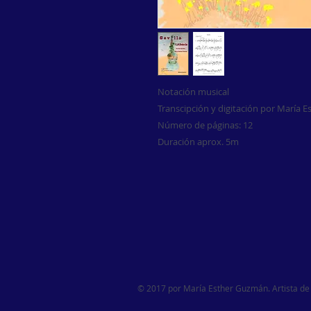
Notación musical
Transcipción y digitación por María 
Número de páginas: 12
Duración aprox. 5m
© 2017 por María Esther Guzmán. Artista de 