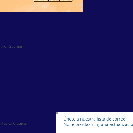
Esther Guzmán
Únete a nuestra lista de correo
Música Clásiica.
No te pierdas ninguna actualizaci