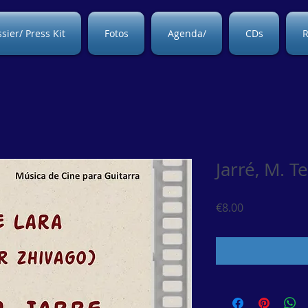
sier/ Press Kit
Fotos
Agenda/
CDs
R
Jarré, M. 
Price
€8.00