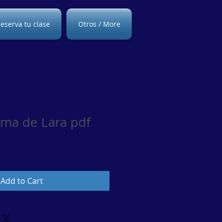
eserva tu clase
Otros / More
Tema de Lara pdf
Add to Cart