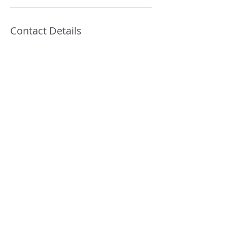
Contact Details
meguzmanb@hotmail.com
ESP
© 2017 por María Esther Guzmán. Artista de Música
Clásiica.
Únete a nuestra lista de correo
No te pierdas ninguna actualización
Suscríbete ahora